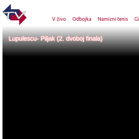
V živo
Odbojka
Namizni tenis
G
Lupulescu- Piljak (2. dvoboj finala)