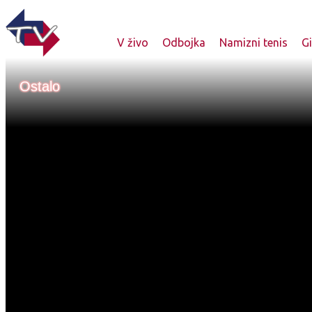
V živo
Odbojka
Namizni tenis
G
Ostalo